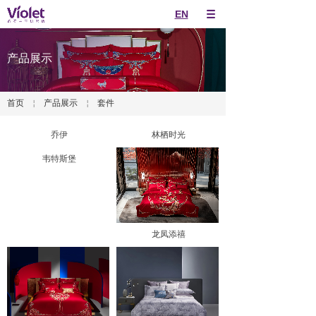
EN
产品展示
首页
￤
产品展示
￤
套件
乔伊
林栖时光
韦特斯堡
龙凤添禧