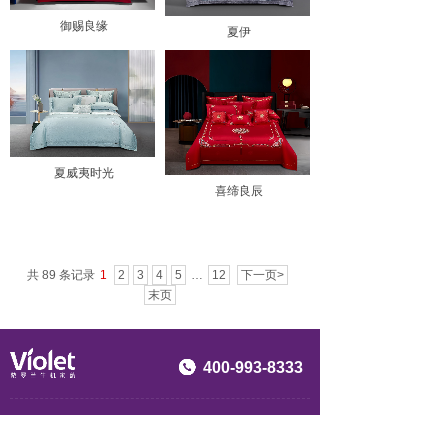
御赐良缘
夏伊
夏威夷时光
喜缔良辰
共 89 条记录
1
2
3
4
5
…
12
下一页>
末页
400-993-8333