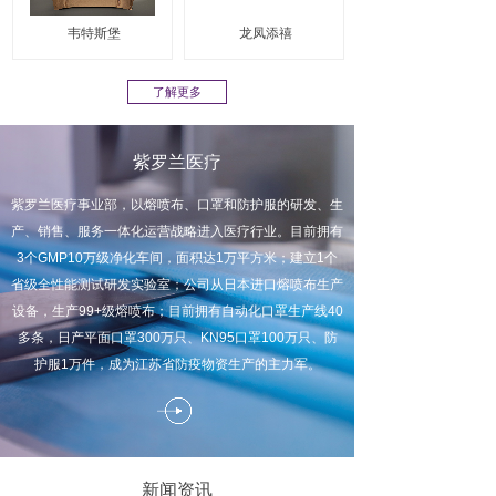
韦特斯堡
龙凤添禧
了解更多
紫罗兰医疗
紫罗兰医疗事业部，以熔喷布、口罩和防护服的研发、生
产、销售、服务一体化运营战略进入医疗行业。目前拥有
3个GMP10万级净化车间，面积达1万平方米；建立1个
省级全性能测试研发实验室；
公司从日本进口熔喷布生产
设备，生产99+级熔喷布；
目前拥有自动化口罩生产线40
多条，日产平面口罩300万只、KN95口罩100万只、防
护服1万件，
成为江苏省防疫物资生产的主力军。
新闻资讯