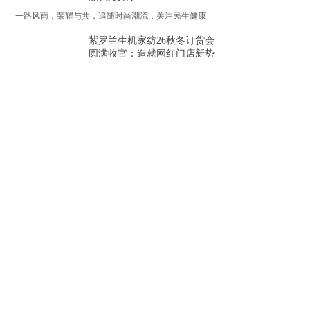
一路风雨，荣耀与共，追随时尚潮流，关注民生健康
紫罗兰生机家纺26秋冬订货会
圆满收官：造就网红门店新势
能
2026-07-06
跨越山海 共织未来丨坦桑尼
亚代表团参访紫罗兰家纺记
2026-03-20
紫罗兰家纺26春夏新品发布会
圆满成功！
2025-10-21
了解更多
400-993-8333