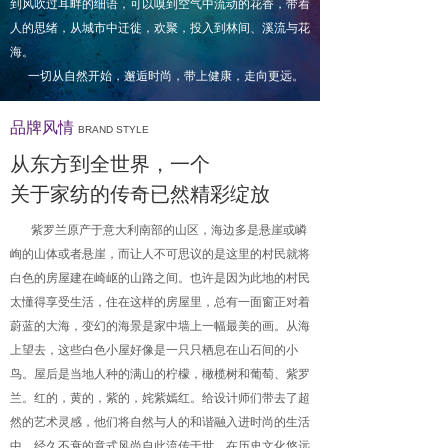
到风吹过耳畔的细语，可以嗅到空气中流动的花香，带着
人的思绪，从城市中迁徙，欢聚，投入到林间、溪流与花
海。
一切从自然开始，邂逅时尚，带上健康，走向更远。
品牌风情
BRAND STYLE
从东方到全世界，一个
关于家纺的传奇已然精彩绽放
紫罗兰原产于意大利南部的山区，海边多是悬崖或嶙
峋的山体或者悬崖，而让人不可思议的是这里的村民就将
白色的房屋建在崎岖的山路之间。也许是因为此地的村民
太懂得享受生活，住在这样的房屋里，总有一面窗正对着
蔚蓝的大海，变幻的海景是家中墙上一幅最美的画。从海
上望去，这些白色小屋好像是一只只栖息在山石间的小
鸟。屋后是当地人种的满山的柠檬，橄榄树和葡萄、紫罗
兰。红的，黄的，紫的，姹紫嫣红。给设计师们带去了超
然的艺术灵感，他们将自然与人的和谐融入进时尚的生活
中，经久不衰的意式风尚自此流传于世。在历史文化悠远