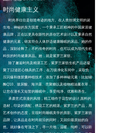
时尚健康主义
时尚界往往是创造奇迹的地方。在人类丝绸文明的诞
生地，神秘的东方国度，一个秉承工匠精神的中国家居健
康品牌，正在以更具创新性的原创艺术设计以及秉承自然
健康的元素，研发符合人体舒适健康睡眠的床品。她的作
品，深刻诠释了：不朽传奇的时尚，也可以成为现代生机
科技的时尚健康床品。她，就是紫罗兰家纺。
除了邂逅时尚及精湛工艺，紫罗兰家纺生机产品还凝
聚了12道匠心独具的工序，在万级净化车间中，采取负
压闪爆和微胶囊种植技术，添加了多种神秘元素：比如辅
酶Q10、玻尿酸、海洋露、壳聚糖以及植物精油薰衣草，
让您在漫长又短暂的睡眠中，享受纯净、优雅和养生。
承袭意式浪漫的风情，精工细作于花型的设计,面料的
选材，印染的调配，绣花工艺的精湛。紫罗兰的产品，用
艺术创作的态度，呈现时尚睡眠美学的剪影。紫罗兰家纺
品牌，让床品走在时尚前沿的同时，又回归最原始的自
然。就好像在穹顶之下，寻一片地，温暖、纯粹，可以听