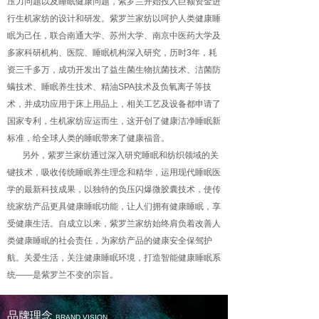
压力问题以及睡眠健康问题，紫罗兰开始投入巨额资金进
行生机家纺的设计和研发。紫罗兰家纺以呵护人类健康睡
眠为己任，联合南通大学、苏州大学、南京中医药大学及
多家科研机构、医院、睡眠机构深入研究，历时3年，耗
资三千多万，成功开发出了益生菌生物抗菌技术、洁菌防
螨技术、睡眠养生技术、精油SPA技术及负氧离子等技
术，并成功应用于床上用品上，相关工艺及设备都申请了
国家专利，生机家纺应运而生，这开创了健康洁净睡眠新
标准，给全球人类的睡眠带来了健康福音。
另外，紫罗兰家纺通过深入研究睡眠和纺织领域的关
键技术，吸收传统睡眠养生理念和精华，运用现代睡眠医
学的最新科技成果，以独特的负压闪爆微胶囊技术，使传
统家纺产品更具健康睡眠功能，让人们拥有健康睡眠，享
受健康生活。自成立以来，紫罗兰家纺始终肩负着改善人
类健康睡眠的社会责任，为家纺产品的健康安全保驾护
航。关爱生活，关注健康睡眠环境，打造智能健康睡眠系
统——是紫罗兰不变的宗旨。
品牌理念
BRAND VISION