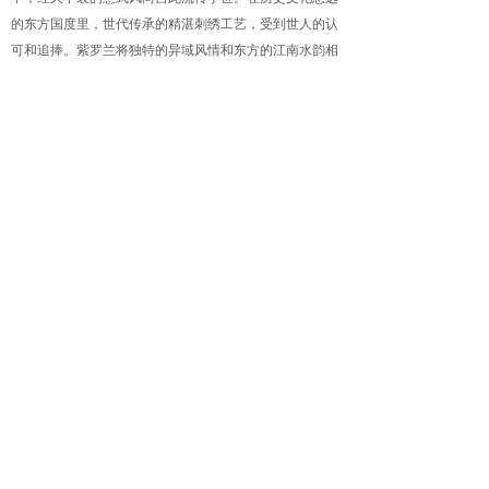
的东方国度里，世代传承的精湛刺绣工艺，受到世人的认
可和追捧。紫罗兰将独特的异域风情和东方的江南水韵相
结合，精致中展现优雅，低调中流露奢华，典雅中满富风
情。
这就是紫罗兰，盛开于地中海沿岸，移植至江南水
乡，她以自己独特的魅力，屹立高山之巅，飘摇水乡之
域。娓娓讲述着地中海碧海蓝天、水清沙影，江南水韵悠
闲、静谧安详的生活场景。充分展示了紫罗兰特有的品牌
风情。
曾经，那一滴维纳斯的眼泪化作奥林珀斯满山的紫罗兰，
感彻了人间，爱与美从此有了永恒的乐园。而今，紫罗兰
在爱情的浪漫中延伸秀雅、在挑剔的精致中定义奢华。从
意大利到中国，从东方到全世界，一个关于家纺的传奇已
然精彩绽放。
400-993-8333