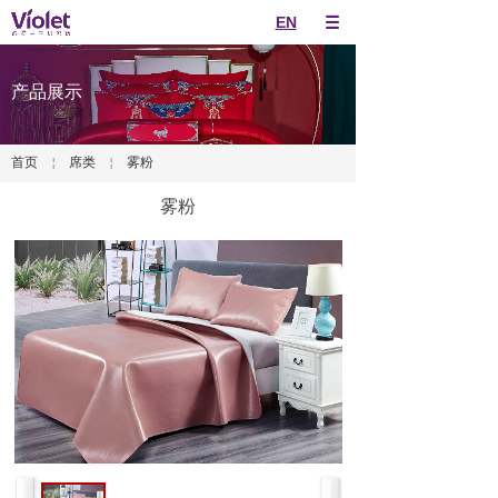
EN
产品展示
首页
￤
席类
￤
雾粉
雾粉