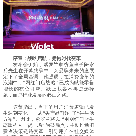
序章：战略启航，拥抱时代变革
发布会伊始，紫罗兰家纺董事长陈永
兵先生在开幕致辞中，为品牌未来的发展
定下了全局基调。他强调，在消费变革的
浪潮中，
“网红门店战略” 已成为赋能零售
增长的核心引擎。线上获客不再是选择
题，而是行业发展的必由之路。
陈董指出，当下的用户消费逻辑已发
生深刻变化
——从“买产品”转向了“买生活
方案”。因此，紫罗兰将以 “用网红门店生
态重构人、货、场” 为破局点，主动推动消
费者决策链路变革，引导用户在社交媒体