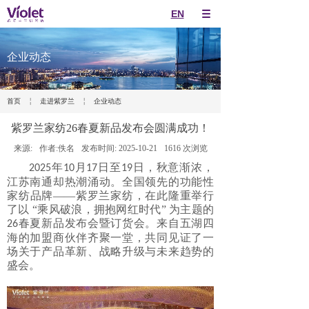
EN
企业动态
￤
￤
首页
走进紫罗兰
企业动态
紫罗兰家纺26春夏新品发布会圆满成功！
来源:
作者:
佚名
发布时间:
2025-10-21
1616
次浏览
年
月
日至
日，秋意渐浓，
2025
10
17
19
江苏南通却热潮涌动。全国领先的功能性
家纺品牌——紫罗兰家纺，在此隆重举行
了以 “乘风破浪，拥抱网红时代” 为主题的
春夏新品发布会暨订货会。来自五湖四
26
海的加盟商伙伴齐聚一堂，共同见证了一
场关于产品革新、战略升级与未来趋势的
盛会。